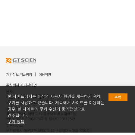
개인정보 취급방침
이용약관
주식회사 지티사이언
본사.
본 사이트에서는 최상의 사용자 환경을 제공하기 위해
대전광역시 유성구 국제과학7로 30 ㈜
수락
지티사이언 TEL.042.936.4520 FAX.042.621.2892
쿠키를 사용하고 있습니다. 계속해서 사이트를 이용하는
서울사무소.
경우, 본 사이트의 쿠키 수신에 동의한것으로
경기도 광명시 하안로 60 광명SK테크노파크E동
간주됩니다.
903호 TEL.02.2083.2547~8 FAX.02.2083.2549
쿠키 정책
부산사무소.
부산광역시 해운대구 APEC로 17 센텀리더스마크 2208호