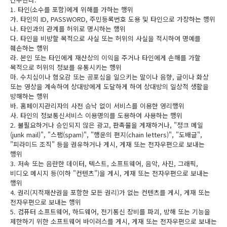
1. 타인(소수를 포함)에게 위해를 가하는 행위
가. 타인의 ID, PASSWORD, 주민등록번호 도용 및 타인으로 가장하는 행위
나. 타인과의 관계를 허위로 명시하는 행위
다. 타인을 비방할 목적으로 사실 또는 허위의 사실을 적시하여 명예를
훼손하는 행위
라. 본인 또는 타인에게 재산상의 이익을 주거나 타인에게 손해를 가할
목적으로 허위의 정보를 유통시키는 행위
마. 수치심이나 혐오감 또는 공포심을 일으키는 말이나 음향, 글이나 화상
또는 영상을 계속하여 상대방에게 도달하게 하여 상대방의 일상적 생활을
방해하는 행위
바. 홈페이지관리자의 사전 승낙 없이 서비스를 이용한 영리행위
사. 타인의 정보통신서비스 이용명의를 도용하여 사용하는 행위
2. 불필요하거나 승인되지 않은 광고, 판촉물을 게재하거나, "정크 메일
(junk mail)", "스팸(spam)", "행운의 편지(chain letters)", "도배글",
"피라미드 조직" 등을 권유하거나 게시, 게재 또는 전자우편으로 보내는
행위
3. 저속 또는 음란한 데이터, 텍스트, 소프트웨어, 음악, 사진, 그래픽,
비디오 메시지 등(이하 "컨텐츠")을 게시, 게재 또는 전자우편으로 보내는
행위
4. 권리(지적재산권을 포함한 모든 권리)가 없는 컨텐츠를 게시, 게재 또는
전자우편으로 보내는 행위
5. 컴퓨터 소프트웨어, 하드웨어, 전기통신 장비를 파괴, 방해 또는 기능을
제한하기 위한 소프트웨어 바이러스를 게시, 게재 또는 전자우편으로 보내는