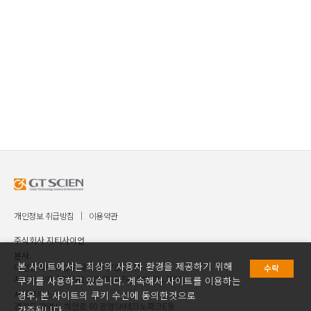
개인정보 취급방침
이용약관
주식회사 지티사이언
본사.
본 사이트에서는 최상의 사용자 환경을 제공하기 위해
대전광역시 유성구 국제과학7로 30 ㈜
수락
지티사이언 TEL.042.936.4520 FAX.042.621.2892
쿠키를 사용하고 있습니다. 계속해서 사이트를 이용하는
서울사무소.
경우, 본 사이트의 쿠키 수신에 동의한것으로
경기도 광명시 하안로 60 광명SK테크노파크E동
간주됩니다.