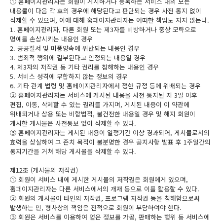
① 홈페이지관리자는 회원이 게시하거나 등록하는 서비스 내의 모든
내용물이 다음 각 호의 경우에 해당된다고 판단되는 경우 사전 통지 없이
삭제할 수 있으며, 이에 대해 홈페이지관리자는 어떠한 책임도 지지 않는다.
1. 홈페이지관리자, 다른 회원 또는 제3자를 비방하거나 중상 모략으로
명예를 손상시키는 내용인 경우
2. 공공질서 및 미풍양속에 위반되는 내용인 경우
3. 범죄적 행위에 결부된다고 인정되는 내용일 경우
4. 제3자의 저작권 등 기타 권리를 침해하는 내용인 경우
5. 서비스 성격에 부합하지 않는 정보의 경우
6. 기타 관계 법령 및 홈페이지관리자에서 정한 규정 등에 위배되는 경우
② 홈페이지관리자는 서비스에 게시된 내용을 사전 통지된 지 3일 이후
편집, 이동, 삭제할 수 있는 권리를 가지며, 게시된 내용이 이 약관에
위배되거나 상용 또는 비합법적, 불건전한 내용일 경우 및 해지 회원이
게시한 게시물은 사전통보 없이 삭제할 수 있다.
③ 홈페이지관리자는 게시된 내용이 일정기간 이상 경과되어, 게시물로서의
효력을 상실하여 그 존치 목적이 불분명한 경우 공지사항 발표 후 1주일간의
통지기간을 거쳐 해당 게시물을 삭제할 수 있다.
제12조 (게시물의 저작권)
① 회원이 서비스 내에 게시한 게시물의 저작권은 회원에게 있으며,
홈페이지관리자는 다른 서비스에서의 개재 등으로 이를 활용할 수 있다.
② 회원의 게시물이 타인의 저작권, 프로그램 저작권 등을 침해함으로써
발생하는 민, 형사상의 책임은 전적으로 회원이 부담하여야 한다.
③ 회원은 서비스를 이용하여 얻은 정보를 가공, 판매하는 행위 등 서비스에