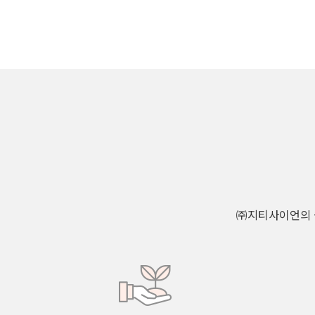
㈜지티사이언의 솔