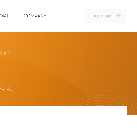
Language
ORT
COMPANY
ent
습니다.